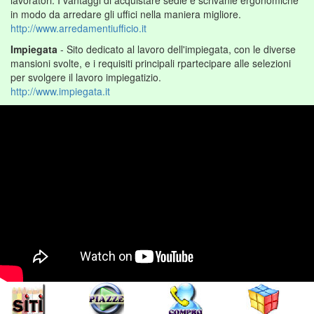
lavoratori. I vantaggi di acquistare sedie e scrivanie ergonomiche
in modo da arredare gli uffici nella maniera migliore.
http://www.arredamentiufficio.it
Impiegata
- Sito dedicato al lavoro dell'impiegata, con le diverse
mansioni svolte, e i requisiti principali rpartecipare alle selezioni
per svolgere il lavoro impiegatizio.
http://www.impiegata.it